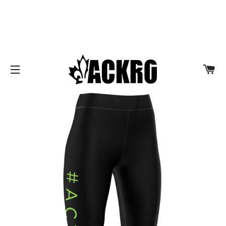
Notez la nouvelle adresse à partir du 20 avril 2026
pour vos ''pick-up'' de vos commandes. Nouvelle
adresse: 626 Curé-Boivin, Boisbriand, J7G 2A7
PA
NAVIGATION