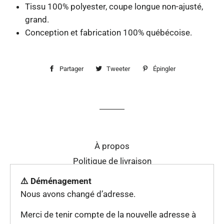
Tissu 100% polyester, coupe longue non-ajusté,
grand.
Conception et fabrication 100% québécoise.
Partager
Partager
Tweeter
Tweeter
Épingler
Épingler
sur
sur
sur
Facebook
Twitter
Pinterest
À propos
Politique de livraison
⚠️ Déménagement
Facebook
Nous avons changé d’adresse.
© 2026,
LDFS sublimation
Merci de tenir compte de la nouvelle adresse à
Commerce électronique propulsé par Shopify