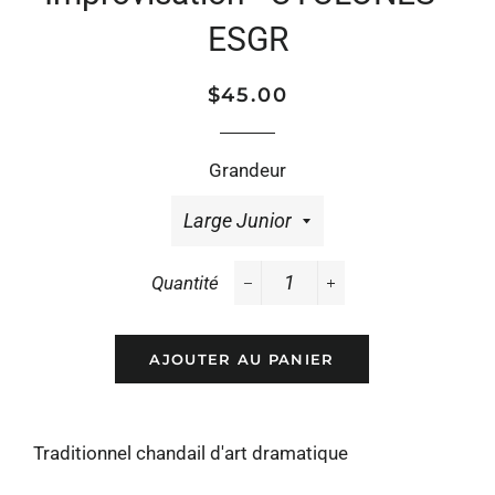
ESGR
Prix
Prix
$45.00
régulier
réduit
Grandeur
Quantité
−
+
AJOUTER AU PANIER
Traditionnel chandail d'art dramatique